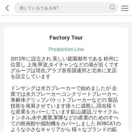
Factory Tour
Production Line
2012年に設立され 美しい庭園都市である 鈴州に
位置し 上海,寧波,タイチャンなどの港が近くです
グループは現在,アラブ首長国連邦と北米に支店
を設立しています
ドンサングは水力ブレーカーで始めましたが 企
業では水力ブレーカー,コンクリートブレーカー,
車解体グリップ,バケットブレーカーなどの 製品
技術を発展させています徐々に成熟し,現在様々
な産業をカバーしています鉱山,建設,リサイクル,
トンネル,水中,農業,軍隊などの産業のためのすべ
ての映画館や掘削機をカバーしました.BOBCATの
ような小さなキャリアから 様々なブランドの鉱