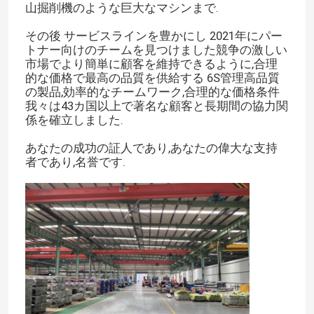
山掘削機のような巨大なマシンまで.
その後 サービスラインを豊かにし 2021年にパー
トナー向けのチームを見つけました競争の激しい
市場でより簡単に顧客を維持できるように,合理
的な価格で最高の品質を供給する 6S管理高品質
の製品,効率的なチームワーク,合理的な価格条件
我々は43カ国以上で著名な顧客と長期間の協力関
係を確立しました.
あなたの成功の証人であり,あなたの偉大な支持
者であり,名誉です.