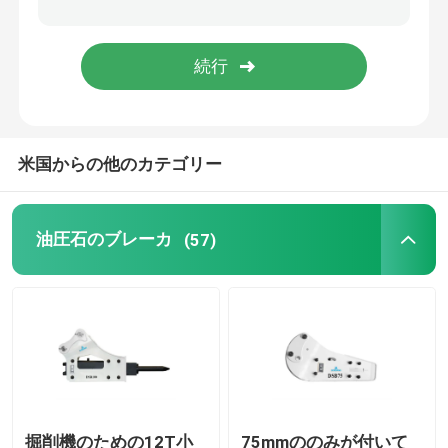
油圧ブレーカの部品
掘削機の粉砕機のバケツ
米国からの他のカテゴリー
具体的な粉砕機
油圧粉砕機
油圧石のブレーカ
(57)
掘削機は取り組む
使用された掘削機機械
掘削機のための12T小
75mmののみが付いて