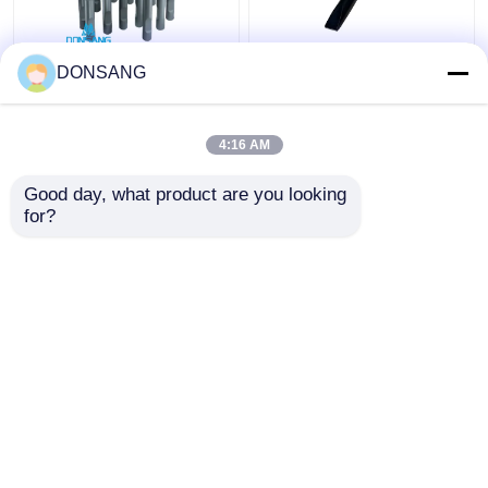
ブラント 42Crmo ハイ
40Cr 42Cr 180mm ハイ
DONSANG
ドロリックロックブレ
ドロリック・ロック・
イカー チーゼル
ハンマー・ウィッジ・
135mm ディア ハイド
チェイセル
4:16 AM
ロリックハンマーパー
ベストプライス
ベストプライス
ツ チーゼル DS8C
Good day, what product are you looking 
for?
お問い合わせ
お問い合わせ
多くを見て下さい
ホーム
企業情報
お問い合わせ
Desktop Site
地図
Privacy Policy