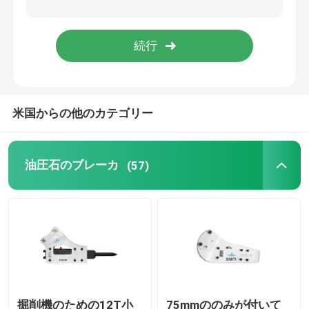
油圧ブレーカの部品
掘削機の粉砕機のバケツ
米国からの他のカテゴリー
具体的な粉砕機
油圧粉砕機
油圧石のブレーカ
(57)
掘削機は取り組む
使用された掘削機機械
掘削機のための12T小
75mmののみが付いて