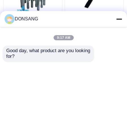
ブラント 42Crmo ハイ
40Cr 42Cr 180mm ハイ
DONSANG
ドロリックロックブレ
ドロリック・ロック・
イカー チーゼル
ハンマー・ウィッジ・
135mm ディア ハイド
チェイセル
9:17 AM
ロリックハンマーパー
ベストプライス
ベストプライス
ツ チーゼル DS8C
Good day, what product are you looking 
for?
お問い合わせ
お問い合わせ
多くを見て下さい
ホーム
企業情報
お問い合わせ
Desktop Site
地図
Privacy Policy