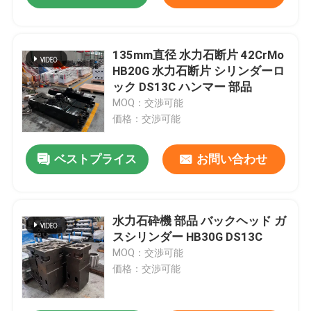
135mm直径 水力石断片 42CrMo
HB20G 水力石断片 シリンダーロ
ック DS13C ハンマー 部品
MOQ：交渉可能
価格：交渉可能
ベストプライス
お問い合わせ
水力石砕機 部品 バックヘッド ガ
スシリンダー HB30G DS13C
MOQ：交渉可能
価格：交渉可能