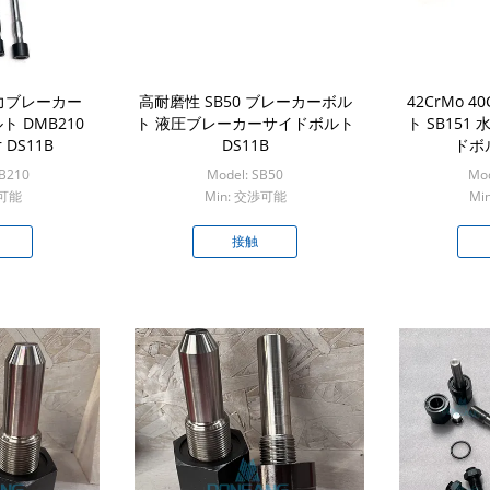
力ブレーカー
高耐磨性 SB50 ブレーカーボル
42CrMo 
 DMB210
ト 液圧ブレーカーサイドボルト
ト SB15
r DS11B
DS11B
ドボル
B210
Model: SB50
Mod
渉可能
Min: 交渉可能
Mi
接触