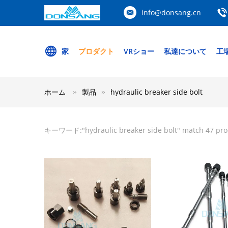
info@donsang.cn
家
プロダクト
VRショー
私達について
工
ホーム
製品
hydraulic breaker side bolt
キーワード:"
hydraulic breaker side bolt
" match 47 pr