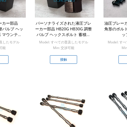
レーカー部品
パーソナライズされた液圧ブレ
油圧ブレー
 調整バルブ ヘッ
ーカー部品 HB20G HB30G 調整
角形のボル
器 マウンテン
バルブ ヘックスボルト 蓄積器
ッ
ボルト
マウンテンキャップボルト
の普及したモデル
Model: すべての普及したモデル
Model: 
渉可能
Min: 交渉可能
Mi
接触