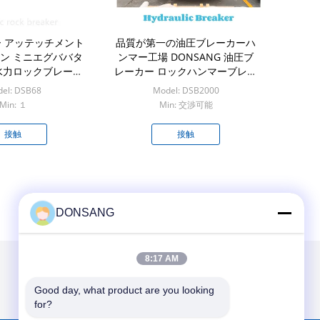
 アッテッチメント
品質が第一の油圧ブレーカーハ
8 トン ミニエグババタ
ンマー工場 DONSANG 油圧ブ
水力ロックブレーカ
レーカー ロックハンマーブレー
ハンマー
カー 毎日安定した性能を提供
el: DSB68
Model: DSB2000
Min: １
Min: 交渉可能
接触
接触
DONSANG
8:17 AM
Good day, what product are you looking 
for?