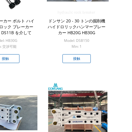
レーカー ボルト ハイ
ドンサン 20 - 30 トンの掘削機
ロック ブレーカー
ハイドロリックハンマーブレー
 DS11B を介して
カー HB20G HB30G
el: HB30G
Model: DSB150
n: 交渉可能
Min: 1
接触
接触