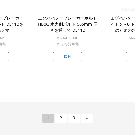
ターブレーカー
エグババターブレーカーボルト
エグババター
 DS11Bを
HB8G 水力側ボルト 665mm 長
4 トン - 
ハンマー
さを通して DS11B
ーのための
ー
B45
Model: HB8G
Mod
渉可能
Min: 交渉可能
接触
1
2
3
»