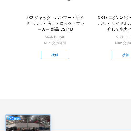
S32 ジャック・ハンマー・サイ
SB45 エグババ
ド・ボルト 液圧・ロック・ブレ
ボルト サイドボルト
ーカー 部品 DS11B
介して水力
Model: SB40
Model: S
Min: 交渉可能
Min: 交
接触
接触