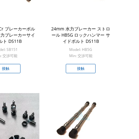
40Cr ブレーカーボル
24mm 水力ブレーカー ストロ
1 水力ブレーカーサイ
ール HB5G ロックハンマー サ
ト DS11B
イドボルト DS11B
el: SB151
Model: HB5G
n: 交渉可能
Min: 交渉可能
接触
接触