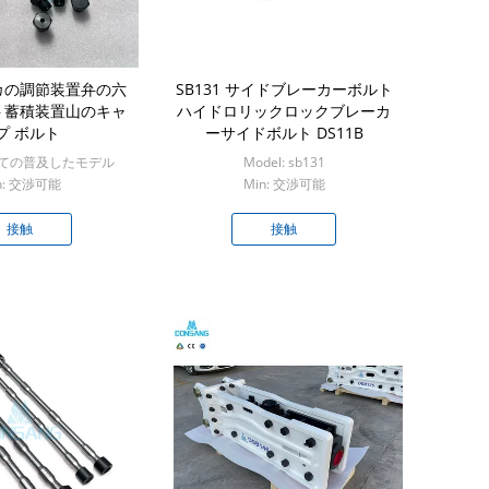
カの調節装置弁の六
SB131 サイドブレーカーボルト
ト蓄積装置山のキャ
ハイドロリックロックブレーカ
プ ボルト
ーサイドボルト DS11B
すべての普及したモデル
Model: sb131
n: 交渉可能
Min: 交渉可能
接触
接触