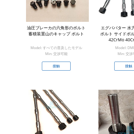
油圧ブレーカの六角形のボルト
エグババター 水
蓄積装置山のキャップ ボルト
ボルト サイドボルト
42CrMo 40C
Model: すべての普及したモデル
Model: DM
Min: 交渉可能
Min: 交
接触
接触