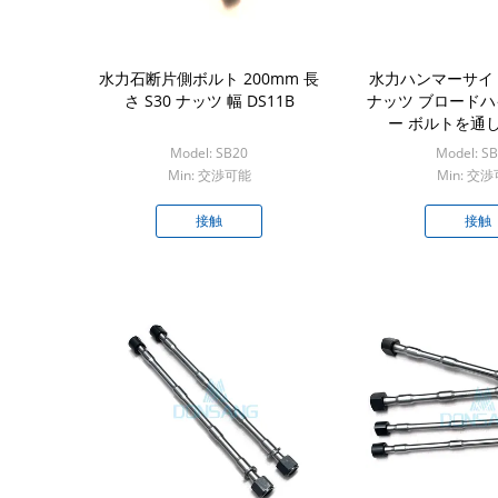
水力石断片側ボルト 200mm 長
水力ハンマーサイド
さ S30 ナッツ 幅 DS11B
ナッツ ブロード
ー ボルトを通して
Model: SB20
Model: S
Min: 交渉可能
Min: 交
接触
接触