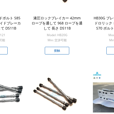
ボルト S85
液圧ロックブレイカー 42mm
HB30G ブ
ハイドブレーカ
ロープを通して 968 ロープを通
ドロリック 
 DS11B
して 長さ DS11B
S70 ボルト
B121
Model: HB20G
Mod
渉可能
Min: 交渉可能
Mi
接触