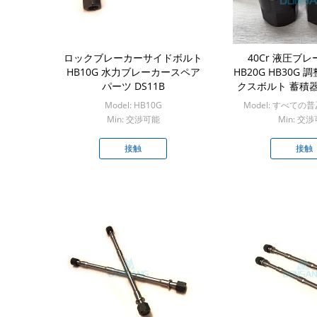
ロックブレーカーサイドボルト
40Cr 液圧ブ
HB10G 水力ブレーカースペア
HB20G HB30G
パーツ DS11B
クスボルト 蓄積
キャップ
Model: HB10G
Model: すべて
Min: 交渉可能
Min: 交
接触
接触