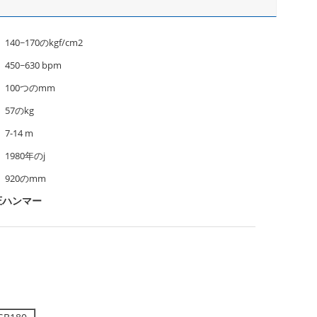
140~170のkgf/cm2
450~630 bpm
100つのmm
57のkg
7-14 m
1980年のj
920のmm
圧ハンマー