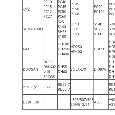
PC10
PC40
PC45
PC
PC15
PC45
PC90
小松
PC50
PC
PC12
PC50
PC100
PC60
PW
PC27
PC60
S25
S140
S140
S40
S140
SUMITOMO
SH75
SH75
S70
SH75
S160
S160
SH
S180
HD
HD180
HD250
HD
KATO
HD250
HD650
HD400
HD
HD400
HD
DH30
DH
DSL602
DH55
DH
DOOSAN
SOLAR70
DH80W
太陽
DH60
DH
DH
30/035
RB55-7
RB1
ヒュンダイ
R35
RB60-7
RB
L506/507/508
A9
LIEBHERR
A308
509/512/514
A3