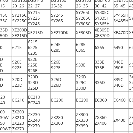
B100
DSB135
DSB140
DSB150
DSB155
DSB165
DSB175
D
15
20~26
22~27
25-32
26~35
30~42
35~45
4
SY215
SY265C
SY305C
115C
SY215C
SY245
SY465H
SY225
SY285C
SY335H
S
135C
SY225C
SY265
SY485H
SY245
SY305C
SY365H
135D
XE200D
XE305D
XE215D
XE270DK
XE305D
XE470D
X
150D
XE215D
XE370D
6215
6245
6285
0
6215
6225
6365
6490
6
6285
6365
6235
0D
922E
920E
926E
033E
948E
E
925E
933E
9
922E
927E
936E
950E
6D
926E
320D
326D
3
3D
320D
325D
339C
323D
329C
336D
3
8D
323D
326D
340D
325D
330D
3
120
EC210
EC210
EC290
EC290
EC360
EC460
E
140
EC240
00
ZX200
ZX230
ZX300
130W
ZX210
ZX280
ZX360
Z
ZX240
ZX330
ZX400
50
ZX220
ZX300
ZX400
Z
ZX270
ZX350
100WD
ZX270