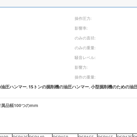
操作圧力:
影響率:
のみの直径:
のみの重量:
騒音レベル:
影響力:
操作の重量:
の油圧ハンマー
15トンの掘削機の油圧ハンマー
小型掘削機のための油
,
,
属品幅100つのmm