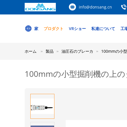
info@donsang.cn
家
プロダクト
VRショー
私達について
工
ホーム
製品
油圧石のブレーカ
100mmの
100mmの小型掘削機の上