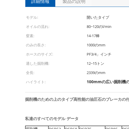
詳細情報
製品の説明
モデル:
開いたタイプ
オイルの流れ:
80~120のl/min
窒素:
14-17棒
のみの長さ:
1000のmm
ホースのサイズ:
PF3/4」インチ
適した掘削機:
12~15トン
全長:
2339のmm
100mmの広い掘削機
ハイライト:
掘削機のための上のタイプ高性能の油圧石のブレーカの付
私達のすべてのモデル データ
掘削機