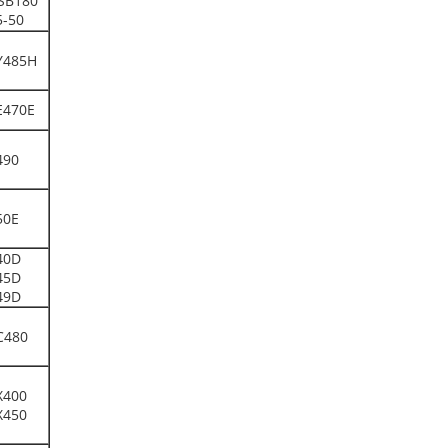
SB180
5-50
Y485H
E470E
490
50E
40D
45D
49D
C480
X400
X450