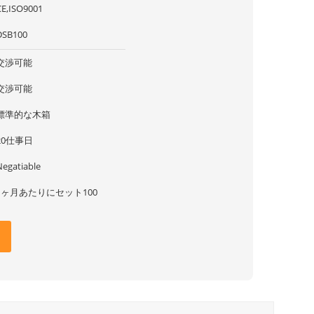
CE,ISO9001
DSB100
交渉可能
交渉可能
標準的な木箱
20仕事日
Negatiable
1ヶ月あたりにセット100