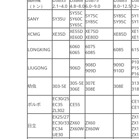
DSB53
DSB68
DSB75
DSB85
DS
（トン）
2.1~4.0
4.8~8.0
6.0~9.0
8.0~12.5
12~
SY55C
SY75C
SY85C
SY
SANY
SY35U
SY60C
SY85C
SY95C
SY
SY65C
XE55D
XE75D
XE
XCMG
XE35D
XE85D
XE60D
XE80D
XE
6060
6075
LONGKING
6085
615
6065
6085
P1
908D
909D
LIUGONG
906D
P15
909D
910D
P1
305-5E
307E
31
幼虫
303-5E
308E
306E
308E
31
EC30/25
CE
ボルボ
EC35
CE55
CE
ZL302
EX25/27
ZX1
EC30/33
ZX60
ZX60
ZX
日立
EC34
ZX60W
ZX60W
ZX1
UE30
ZX