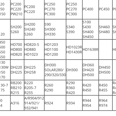
120
PC200
PC250
PC250
PC200
150
PC220
PC270
PC270
PC400
PC450
P
PC220
150
PW210
PC300
PC300
S100
SH200
S90
SH200
S340
S430
SH460
S
SH240
SH300
S260
S390
SH400
SH480
S
120
S260
SH330
SH450
450
HD700
HD820-5
HD1203
500
HD1023R
HD800
HD880
HD1100
HD1638R
H
550
HD1430R
HD820
HD1023
HD1200
650
130
DH300
DH360
130W
DH220
DH225
DH450
SOLAR280/
DH300
DH420
150
DH225
DH258
DH500
290/320/330
DH500
170
RB200
R220
R290
R
30-7
R260
R420
R450
RB210
R205-7
R360
R
175
R290
R450
R455
R215
R255
R420
R
A/R904/912
00
R944
R964
A316
914/921/
R924
R934
14
R954
R974
932/941