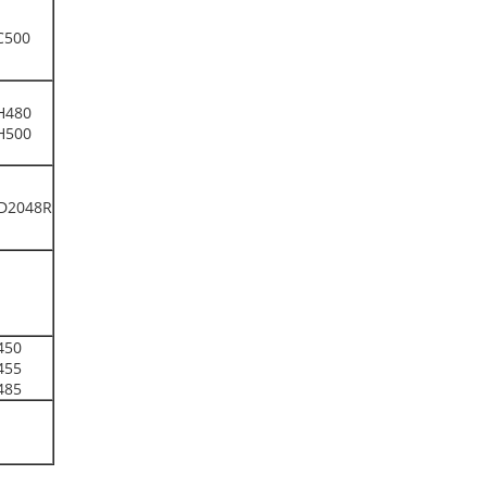
C500
H480
H500
D2048R
450
455
485