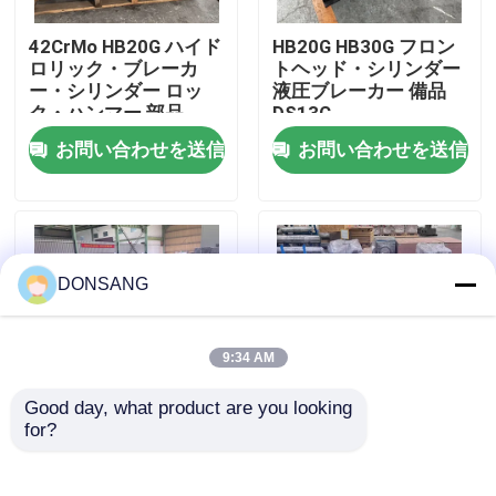
42CrMo HB20G ハイド
HB20G HB30G フロン
私達について
ロリック・ブレーカ
トヘッド・シリンダー
ー・シリンダー ロッ
液圧ブレーカー 備品
ク・ハンマー 部品
DS13C
工場旅行
DS13C
お問い合わせを送信
お問い合わせを送信
品質管理
私達に連絡しなさい
DONSANG
引用を要求しなさい
9:34 AM
Good day, what product are you looking 
油圧石のブレーカ
for?
SB121 バックヘッド
42CrMo HB20G 液圧ブ
液圧破機 サイリンダー
レーカーシリンダー 液
掘削機 液圧岩ハンマー
圧ブレーカースペアパ
掘削機の油圧ブレーカ