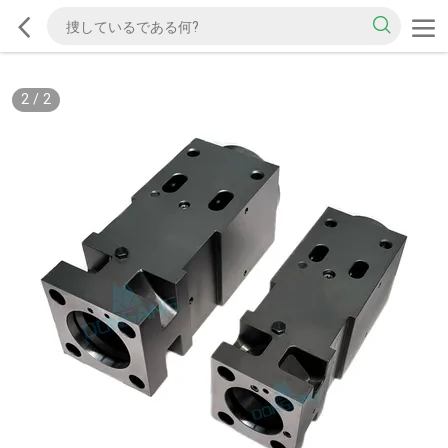
2
/
2