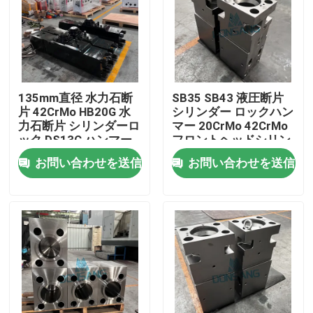
135mm直径 水力石断
SB35 SB43 液圧断片
片 42CrMo HB20G 水
シリンダー ロックハン
力石断片 シリンダーロ
マー 20CrMo 42CrMo
ック DS13C ハンマー
フロントヘッドシリン
部品
ダー DS13C
お問い合わせを送信
お問い合わせを送信
家
プロダクト
VRショー